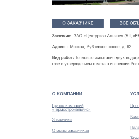
О ЗАКАЗЧИКЕ
ВСЕ ОБ
Заказчик:
ЗАО «Центурион Альянс» (БЦ «
Адрес:
г. Москва, Рублевкое шоссе, д. 62
Вид работ:
Тепловые испытания двух водогр
газе с утверждением отчета в инспекции Рос
О КОМПАНИИ
УСЛ
Группа компаний
Прое
«Термостройальянс»
Комп
Заказчики
Нала
Отзывы заказчиков
Техн